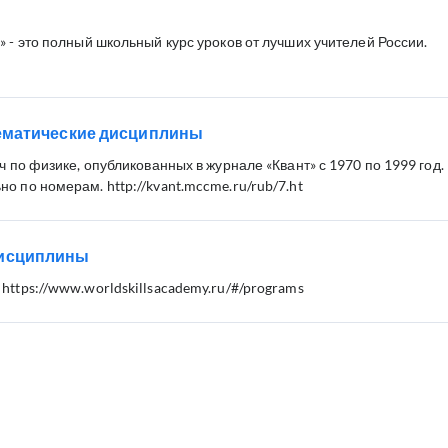
» - это полный школьный курс уроков от лучших учителей России.
ематические дисциплины
ч по физике, опубликованных в журнале «Квант» с 1970 по 1999 год.
о по номерам. http://kvant.mccme.ru/rub/7.ht
исциплины
https://www.worldskillsacademy.ru/#/programs